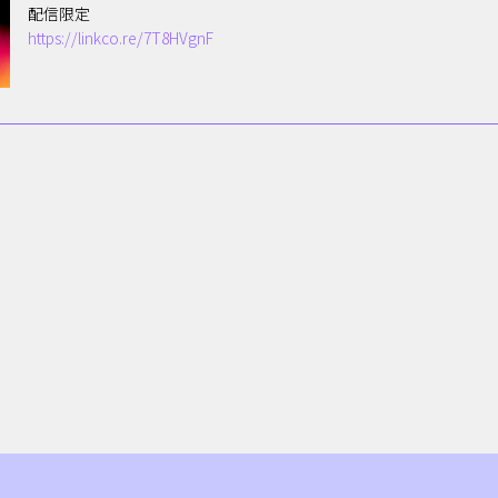
配信限定
https://linkco.re/7T8HVgnF