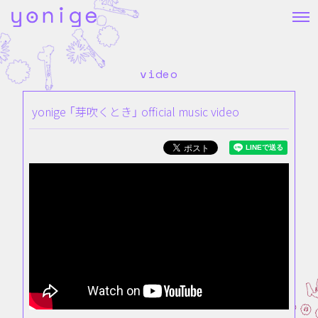
video
yonige 「芽吹くとき」 official music video