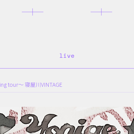
live
ng tour〜 寝屋川VINTAGE