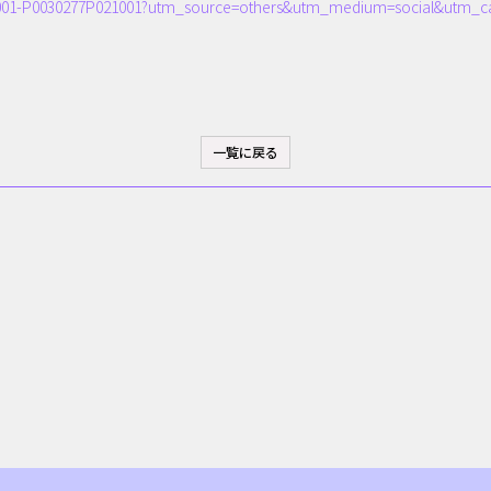
01530001-P0030277P021001?utm_source=others&utm_medium=social&utm
一覧に戻る