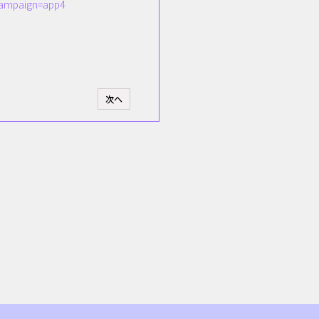
_campaign=app4
次へ