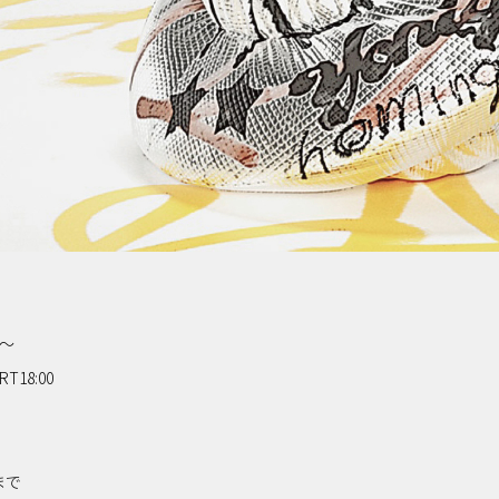
r〜
RT18:00
まで